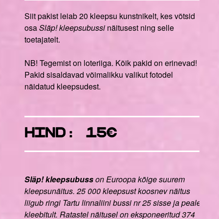
Siit pakist leiab 20 kleepsu kunstnikelt, kes võtsid
osa
Släp! kleepsubussi
näitusest ning selle
toetajatelt.
NB! Tegemist on loteriiga. Kõik pakid on erinevad!
Pakid sisaldavad võimalikku valikut fotodel
näidatud kleepsudest.
HIND: 15
€
Släp! kleepsubuss
on Euroopa kõige suurem
kleepsunäitus. 25 000 kleepsust koosnev näitus
liigub ringi Tartu linnaliini bussi nr 25 sisse ja peale
kleebitult. Ratastel näitusel on eksponeeritud 374