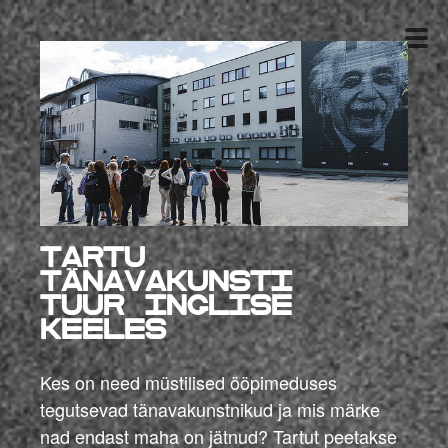
TARTU
TÄNAVAKUNSTI
TUUR
inglise
keeles
Kes on need müstilised ööpimeduses
tegutsevad tänavakunstnikud ja mis märke
nad endast maha on jätnud? Tartut peetakse