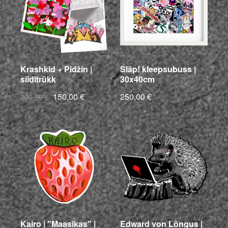
Krashkid + Pidžin |
Släp! kleepsubuss |
siiditrükk
30x40cm
150,00 €
250,00 €
200,00 €
Kairo | "Maasikas" |
Edward von Lõngus |