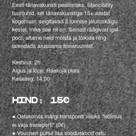
Eesti tänavakunsti pealinnaks, Stencibility
tuurijuhid, kel tänavakunstiga 15+ aastat
kogemust, selgitavad 2 tunnise jalutuskäigu
kestel, miks see nii on. Seinad räägivad igal
pool, aitame neid mõista ja tõlkida ning
laiendada arusaama linnaruumist.
Kestvus: 2h
Algus ja lõpp: Raekoja plats
Kellaaeg: 14:00
hind: 15€
Ostukorvis märgi transpordi viisiks "tellimus
●
ei vaja transporti" (0€)
Voucheri puhul lisa sooduskood ostu
●