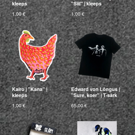
kleeps
"Siil" | kleeps
1,00 €
1,00 €
Kairo | "Kana" |
Edward von Lõngus |
kleeps
"Sure, koer" | T-särk
1,00 €
65,00 €