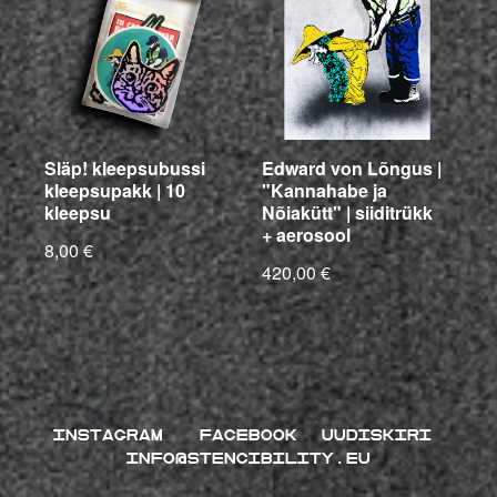
Släp! kleepsubussi
Edward von Lõngus |
kleepsupakk | 10
"Kannahabe ja
kleepsu
Nõiakütt" | siiditrükk
+ aerosool
8,00 €
420,00 €
INSTAGRAM
FACEBOOK
UUDISKIRI
INFO@STENCIBILITY.EU