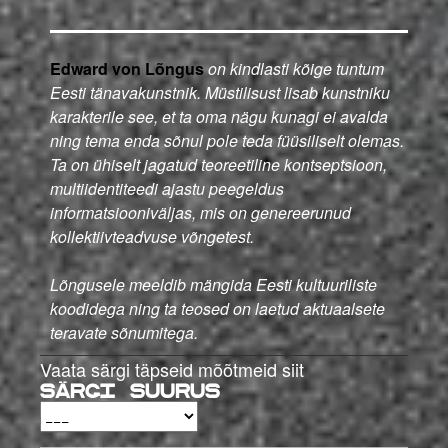
Edward von Lõngus
on kindlasti kõige tuntum
Eesti tänavakunstnik. Müstilisust lisab kunstniku
karakterile see, et ta oma nägu kunagi ei avalda
ning tema enda sõnul pole teda füüsiliselt olemas.
Ta on ühiselt jagatud teoreetiline kontseptsioon,
multiidentiteedi ajastu peegeldus
informatsiooniväljas, mis on genereerunud
kollektiivteadvuse võngetest.
Lõngusele meeldib mängida Eesti kultuuriliste
koodidega ning ta teosed on laetud aktuaalsete
teravate sõnumitega.
Vaata särgi täpseid mõõtmeid siit
Särgi suurus