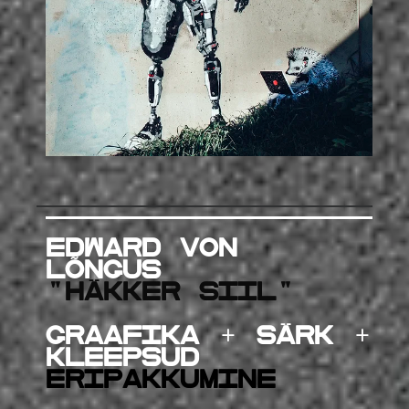
Edward von
Lõngus
"Häkker siil"
graafika + särk +
kleepsud
ERIPAKKUMINE