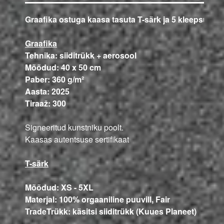
Graafika ostuga kaasa tasuta T-särk ja 5 kleepsu
Graafika
Tehnika: siiditrükk + aerosool
Mõõdud: 40 x 50 cm
Paber: 360 g/m²
Aasta: 2025
Tiraaž: 300
Signeeritud kunstniku poolt.
Kaasas autentsuse sertifikaat
T-särk
Mõõdud: XS - 5XL
Materjal: 100% orgaaniline puuvill, Fair
TradeTrükk: käsitsi siiditrükk (Kuues Planeet)