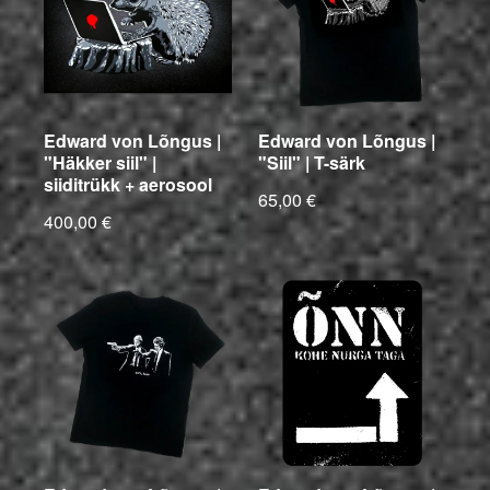
Edward von Lõngus |
Edward von Lõngus |
"Häkker siil" |
"Siil" | T-särk
siiditrükk + aerosool
65,00 €
400,00 €