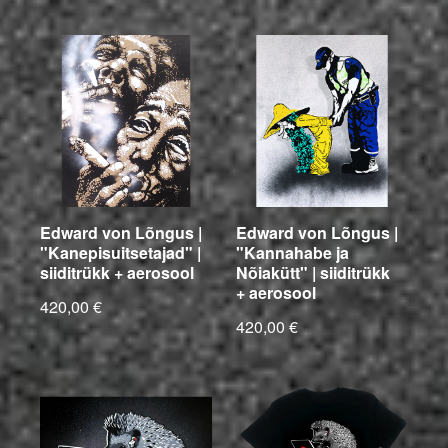
Edward von Lõngus |
Edward von Lõngus |
"Kanepisuitsetajad" |
"Kannahabe ja
siiditrükk + aerosool
Nõiakütt" | siiditrükk
+ aerosool
420,00 €
420,00 €