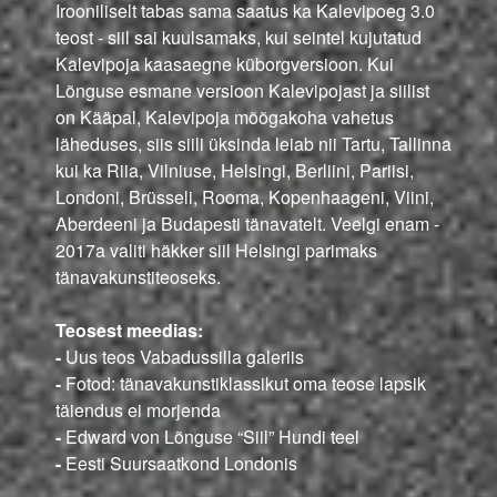
Irooniliselt tabas sama saatus ka Kalevipoeg 3.0
teost - siil sai kuulsamaks, kui seintel kujutatud
Kalevipoja kaasaegne küborgversioon. Kui
Lõnguse esmane versioon Kalevipojast ja siilist
on Kääpal, Kalevipoja mõõgakoha vahetus
läheduses, siis siili üksinda leiab nii Tartu, Tallinna
kui ka Riia, Vilniuse, Helsingi, Berliini, Pariisi,
Londoni, Brüsseli, Rooma, Kopenhaageni, Viini,
Aberdeeni ja Budapesti tänavatelt. Veelgi enam -
2017a valiti häkker siil Helsingi parimaks
tänavakunstiteoseks.
Teosest meedias:
-
Uus teos Vabadussilla galeriis
-
Fotod: tänavakunstiklassikut oma teose lapsik
täiendus ei morjenda
-
Edward von Lõnguse “Siil” Hundi teel
-
Eesti Suursaatkond Londonis