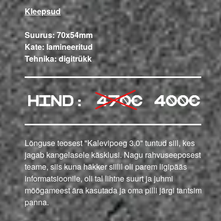
Kleepsud
Suurus: 70x54mm
Kate: lamineeritud
Tehnika: digitrükk
Lõnguse teosest "Kalevipoeg 3.0" tuntud siil, kes
jagab kangelasele käsklusi. Nagu rahvuseeposest
teame, siis kuna häkker siilil oli parem ligipääs
informatsioonile, oli tal lihtne suurt ja juhmi
möögameest ära kasutada ja oma pilli järgi tantsima
panna.