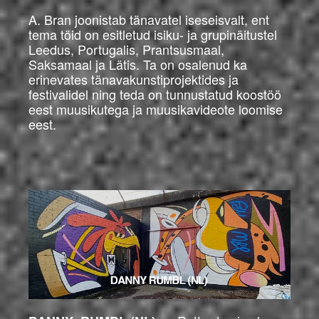
A. Bran joonistab tänavatel iseseisvalt, ent
tema töid on esitletud isiku- ja grupinäitustel
Leedus, Portugalis, Prantsusmaal,
Saksamaal ja Lätis. Ta on osalenud ka
erinevates tänavakunstiprojektides ja
festivalidel ning teda on tunnustatud koostöö
eest muusikutega ja muusikavideote loomise
eest.