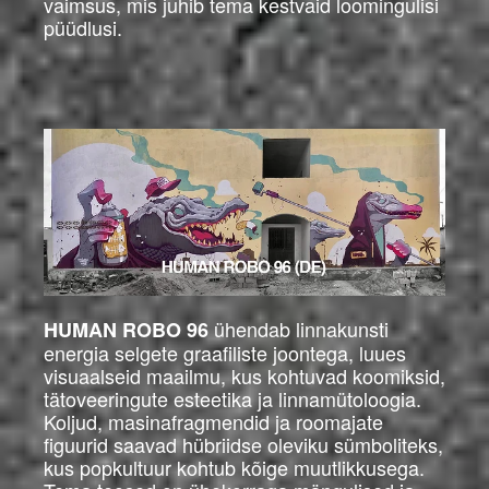
vaimsus, mis juhib tema kestvaid loomingulisi
püüdlusi.
ühendab linnakunsti
HUMAN ROBO 96
energia selgete graafiliste joontega, luues
visuaalseid maailmu, kus kohtuvad koomiksid,
tätoveeringute esteetika ja linnamütoloogia.
Koljud, masinafragmendid ja roomajate
figuurid saavad hübriidse oleviku sümboliteks,
kus popkultuur kohtub kõige muutlikkusega.