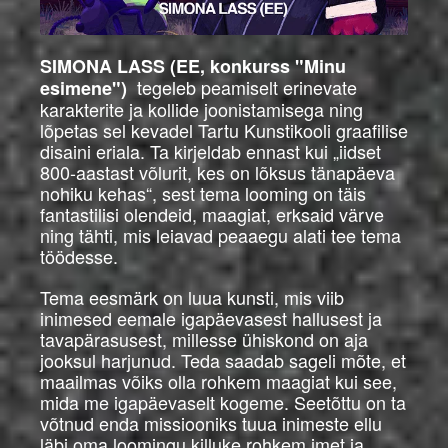
SIMONA LASS (EE, konkurss "Minu
tegeleb peamiselt erinevate
esimene")
karakterite ja kollide joonistamisega ning
lõpetas sel kevadel Tartu Kunstikooli graafilise
disaini eriala. Ta kirjeldab ennast kui „iidset
800-aastast võlurit, kes on lõksus tänapäeva
nohiku kehas“, sest tema looming on täis
fantastilisi olendeid, maagiat, erksaid värve
ning tähti, mis leiavad peaaegu alati tee tema
töödesse.
Tema eesmärk on luua kunsti, mis viib
inimesed eemale igapäevasest hallusest ja
tavapärasusest, millesse ühiskond on aja
jooksul harjunud. Teda saadab sageli mõte, et
maailmas võiks olla rohkem maagiat kui see,
mida me igapäevaselt kogeme. Seetõttu on ta
võtnud enda missiooniks tuua inimeste ellu
läbi oma loomingu killuke rohkem imet ja