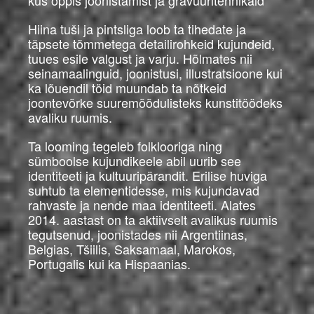
kus õppis joonistamist ja gravüüritehnikaid
Hiina tuši ja pintsliga loob ta tihedate ja
täpsete tõmmetega detailirohkeid kujundeid,
tuues esile valgust ja varju. Hõlmates nii
seinamaalinguid, joonistusi, illustratsioone kui
ka lõuendil töid muundab ta nõtkeid
joontevõrke suuremõõdulisteks kunstitöödeks
avaliku ruumis.
Ta looming tegeleb folklooriga ning
sümboolse kujundikeele abil uurib see
identiteeti ja kultuuripärandit. Erilise huviga
suhtub ta elementidesse, mis kujundavad
rahvaste ja nende maa identiteeti. Alates
2014. aastast on ta aktiivselt avalikus ruumis
tegutsenud, joonistades nii Argentiinas,
Belgias, Tšiilis, Saksamaal, Marokos,
Portugalis kui ka Hispaanias.