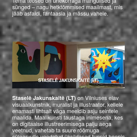
Tema teosed on ühekorraga mängulised ja
sünged – nagu hetktõmmised maailmast, mis
jääb asfaldi, fantaasia ja mässu vahele.
on Vilniuses elav
Staselė Jakunskaitė (LT)
visuaalkunstnik, muralist ja illustraator, kellele
enamasti lihtsalt väga meeldib asju seintele
maalida. Maalikunsti taustaga inimesena, kes
on digitaalse illustreerimisega palju aega
veetnud, vahetab ta suure rõõmuga
sülearvutis veedetud üksildased tunnid hoopis