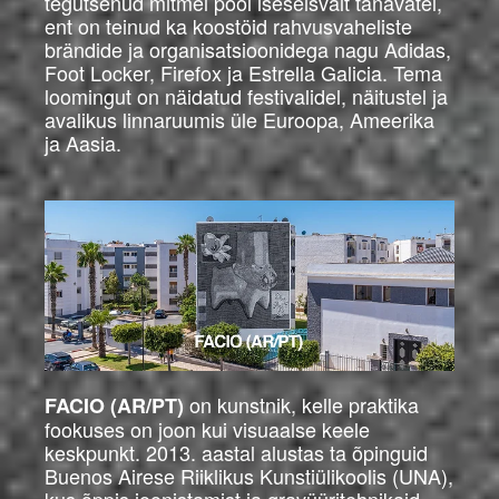
tegutsenud mitmel pool iseseisvalt tänavatel,
ent on teinud ka koostöid rahvusvaheliste
brändide ja organisatsioonidega nagu Adidas,
Foot Locker, Firefox ja Estrella Galicia. Tema
loomingut on näidatud festivalidel, näitustel ja
avalikus linnaruumis üle Euroopa, Ameerika
ja Aasia.
on kunstnik, kelle praktika
FACIO (AR/PT)
fookuses on joon kui visuaalse keele
keskpunkt. 2013. aastal alustas ta õpinguid
Buenos Airese Riiklikus Kunstiülikoolis (UNA),