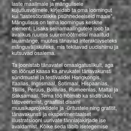
laste maailmale ja mängulisele
kujutlusvõimele, kirjeldab ta oma loomingut
kui "lastesõbralikke psühhedeelseid maale".
Mängulisus on tema loomingus keskne
element. Lisaks seinamaalingutele loob ta
avalikus ruumis suuremõõtmelisi maalitud
lauamänge, muutes tänavad interaktiivseteks
mänguväljakuteks, mis tekitavad uudishimu ja
kutsuvad osalema.
Ta joonistab tänavatel omaalgatuslikult, aga
on löönud kaasa ka arvukatel tänavakunsti
sündmustel ja festivalidel Hongkongis,
Itaalias, Inglismaal, Šotimaal, Hispaanias,
Tšiilis, Peruus, Boliivias, Rumeenias, Maltal ja
Saksamaal. Tema töö hõlmab ka siiditrükki,
tätoveerimist, graafilist disaini
muusikaprojektidele ja -üritustele ning grafitit,
tänavakunsti ja eksperimentaalset
illustratsiooni uurivate fänniajakirjade ise
avaldamist. Kõike seda läbib isetegemise