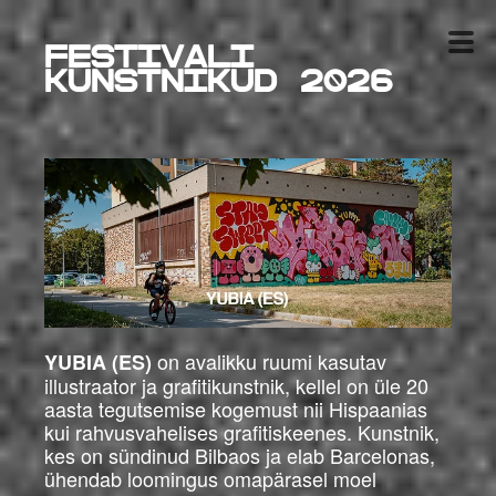
Festivali
kunstnikud 2026
on avalikku ruumi kasutav
YUBIA (ES)
illustraator ja grafitikunstnik, kellel on üle 20
aasta tegutsemise kogemust nii Hispaanias
kui rahvusvahelises grafitiskeenes. Kunstnik,
kes on sündinud Bilbaos ja elab Barcelonas,
ühendab loomingus omapärasel moel