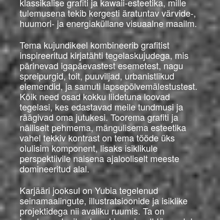
klassikalise grafiti ja kawaii-esteetika, mille
tulemusena tekib kergesti äratuntav värvide-,
huumori- ja energiaküllane visuaalne maailm.
Tema kujundikeel kombineerib grafitist
inspireeritud kirjatähti tegelaskujudega, mis
pärinevad igapäevastest esemetest, nagu
spreipurgid, toit, puuviljad, urbanistlikud
elemendid, ja samuti lapsepõlvemälestustest.
Kõik need osad kokku liidetuna loovad
tegelasi, kes edastavad meile tundmusi ja
räägivad oma jutukesi. Toorema grafiti ja
näiliselt pehmema, mängulisema esteetika
vahel tekkiv kontrast on tema tööde üks
olulisim komponent, lisaks isiklikule
perspektiivile naisena ajalooliselt meeste
domineeritud alal.
Karjääri jooksul on Yubia tegelenud
seinamaalingute, illustratsioonide ja isiklike
projektidega nii avaliku ruumis. Ta on