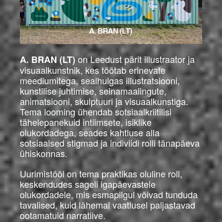
on Leedust pärit illustraator ja
A. BRAN (LT)
visuaalkunstnik, kes töötab erinevate
meediumitega, sealhulgas illustratsiooni,
kunstilise juhtimise, seinamaalingute,
animatsiooni, skulptuuri ja visuaalkunstiga.
Tema looming ühendab sotsiaalkriitilisi
tähelepanekuid intiimsete, isiklike
olukordadega, seades kahtluse alla
sotsiaalsed stigmad ja indiviidi rolli tänapäeva
ühiskonnas.
Uurimistööl on tema praktikas oluline roll,
keskendudes sageli igapäevastele
olukordadele, mis esmapilgul võivad tunduda
tavalised, kuid lähemal vaatlusel paljastavad
ootamatuid narratiive.