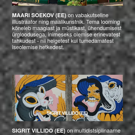
on vabakutseline
MAARI SOEKOV (EE)
illustraator ning maalikunstnik. Tema looming
kõneleb maagiast ja müstikast, ühendumisest
ürgloodusega, inimeseks olemise erinevatest
tahkudest - nii helgetest kui tumedamatest
iseolemise hetkedest.
on multidistsiplinaarne
SIGRIT VILLIDO (EE)