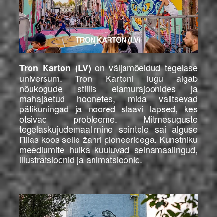
on väljamõeldud tegelase
Tron Karton (LV)
universum. Tron Kartoni lugu algab
nõukogude stiilis elamurajoonides ja
mahajäetud hoonetes, mida valitsevad
pätikuningad ja noored slaavi lapsed, kes
otsivad probleeme. Mitmesuguste
tegelaskujudemaalimine seintele sai alguse
Riias koos selle žanri pioneeridega. Kunstniku
meediumite hulka kuuluvad seinamaalingud,
illustratsioonid ja animatsioonid.