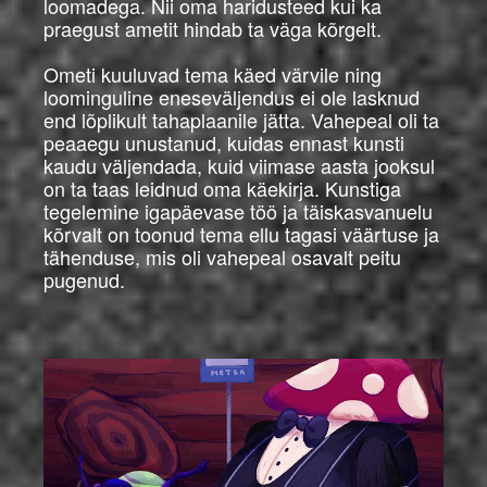
loomadega. Nii oma haridusteed kui ka
praegust ametit hindab ta väga kõrgelt.
Ometi kuuluvad tema käed värvile ning
loominguline eneseväljendus ei ole lasknud
end lõplikult tahaplaanile jätta. Vahepeal oli ta
peaaegu unustanud, kuidas ennast kunsti
kaudu väljendada, kuid viimase aasta jooksul
on ta taas leidnud oma käekirja. Kunstiga
tegelemine igapäevase töö ja täiskasvanuelu
kõrvalt on toonud tema ellu tagasi väärtuse ja
tähenduse, mis oli vahepeal osavalt peitu
pugenud.