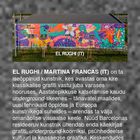
on ta
EL RUGHI / MARTINA FRANCAS (IT)
iseõppinud kunstnik, kes avastas oma kire
klassikalise grafiti vastu juba varases
nooruses. Aastatepikkuse katsetamise kaudu
-skeenes – tänavatel maalides,
underground
uusi tehnikaid õppides ja Euroopa
kunstnikega suheldes – arendas ta välja
omanäolise visuaalse keele. Nüüd Barcelonas
resideeruv kunstnik ühendab enda käekirjas
grafiti,
-koomiksi, psühhedeelse
underground
kultuuri ja kaasaegse graafika. Keskendudes