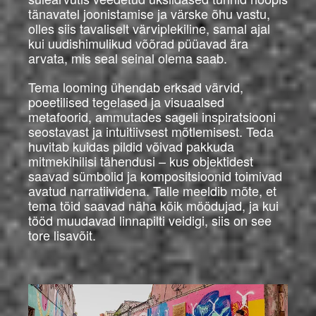
tänavatel joonistamise ja värske õhu vastu,
olles siis tavaliselt värviplekiline, samal ajal
kui uudishimulikud võõrad püüavad ära
arvata, mis seal seinal olema saab.
Tema looming ühendab erksad värvid,
poeetilised tegelased ja visuaalsed
metafoorid, ammutades sageli inspiratsiooni
seostavast ja intuitiivsest mõtlemisest. Teda
huvitab kuidas pildid võivad pakkuda
mitmekihilisi tähendusi – kus objektidest
saavad sümbolid ja kompositsioonid toimivad
avatud narratiividena. Talle meeldib mõte, et
tema töid saavad näha kõik möödujad, ja kui
tööd muudavad linnapilti veidigi, siis on see
tore lisavõit.