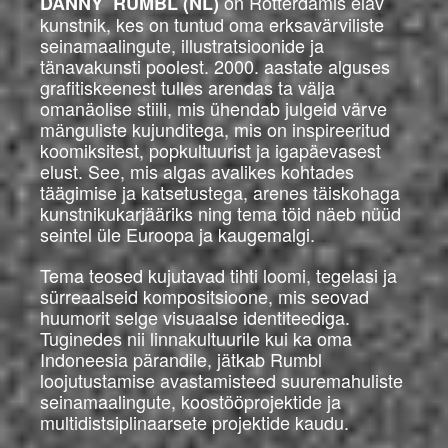
on Rotterdamis elav
DANNY RUMBL (NL)
kunstnik, kes on tuntud oma erksavärviliste
seinamaalingute, illustratsioonide ja
tänavakunsti poolest. 2000. aastate alguses
grafitiskeenest tulles arendas ta välja
omanäolise stiili, mis ühendab julgeid värve
mänguliste kujunditega, mis on inspireeritud
koomiksitest, popkultuurist ja igapäevasest
elust. See, mis algas avalikes kohtades
täägimise ja katsetustega, arenes täiskohaga
kunstnikukarjääriks ning tema töid näeb nüüd
seintel üle Euroopa ja kaugemalgi.
Tema teosed kujutavad tihti loomi, tegelasi ja
sürreaalseid kompositsioone, mis seovad
huumorit selge visuaalse identiteediga.
Tuginedes nii linnakultuurile kui ka oma
Indoneesia pärandile, jätkab Rumbl
loojutustamise avastamisteed suuremahuliste
seinamaalingute, koostööprojektide ja
multidistsiplinaarsete projektide kaudu.