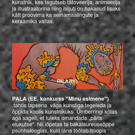
kunstnik, kes tegutseb tätoveerija, animeerija
ja illustraatorina ning hiljuti on hakanud lisaks
kätt proovima ka seinamaalingute ja
keraamika vallas.
PALA (EE, konkurss "Minu esimene")
tahtis lapsena väga kunstiga tegeleda ja
õppida koolis kunstnikuks. Ümberringi kõlas
aga sageli, et tuleks omandada „päris
elukutse“. Nii lõpetas ta bakalaureuseõppe
psühholoogias, kuid täna töötab hoopis