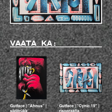
VAATA KA:
Gutface | "Ahnus" |
Gutface | "Cynic 19" |
siiditrükk
risograafia