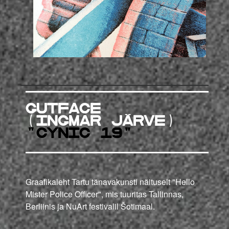
GUTFACE
(Ingmar Järve)
"Cynic 19"
Graafikaleht Tartu tänavakunsti näituselt "Hello
Mister Police Officer", mis tuuritas Tallinnas,
Berliinis ja NuArt festivalil Šotimaal.