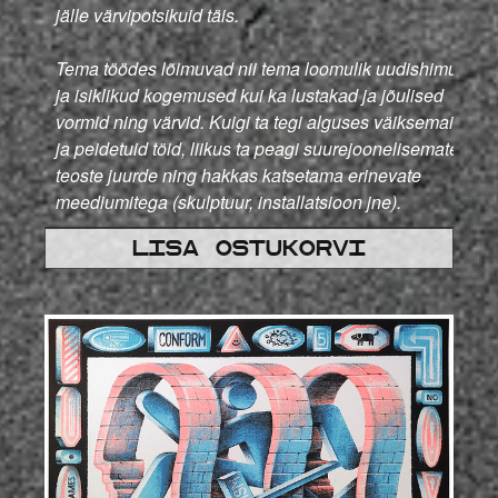
jälle värvipotsikuid täis.
Tema töödes lõimuvad nii tema loomulik uudishimu
ja isiklikud kogemused kui ka lustakad ja jõulised
vormid ning värvid. Kuigi ta tegi alguses väiksemaid
ja peidetuid töid, liikus ta peagi suurejoonelisemate
teoste juurde ning hakkas katsetama erinevate
meediumitega (skulptuur, installatsioon jne).
Lisa ostukorvi