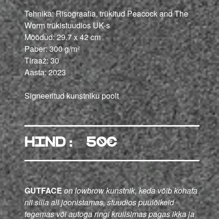
Tehnika: Risograafia, trükitud Peacock and The
Worm trükistuudios UK-s
Mõõdud: 29.7 x 42 cm
Paber: 300 g/m²
Tiraaž: 30
Aasta: 2023
Signeeritud kunstniku poolt
hind: 50€
GUTFACE
on lowbrow kunstnik, keda võib kohata
nii silla all joonistamas, stuudios puulõikeid
tegemas või autoga ringi kruiisimas pagas ikka ja