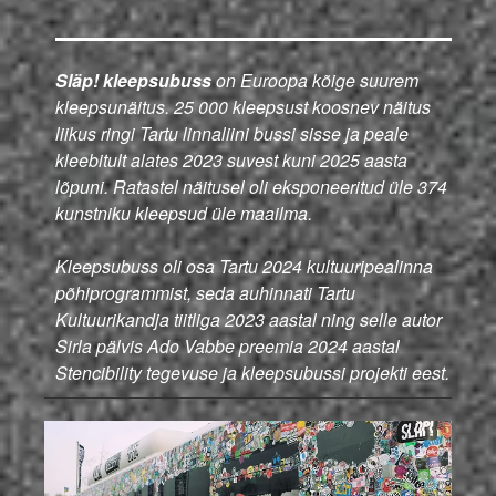
Släp! kleepsubuss
on Euroopa kõige suurem
kleepsunäitus. 25 000 kleepsust koosnev näitus
liikus ringi Tartu linnaliini bussi sisse ja peale
kleebitult alates 2023 suvest kuni 2025 aasta
lõpuni. Ratastel näitusel oli eksponeeritud üle 374
kunstniku kleepsud üle maailma.
Kleepsubuss oli osa Tartu 2024 kultuuripealinna
põhiprogrammist, seda auhinnati Tartu
Kultuurikandja tiitliga 2023 aastal ning selle autor
Sirla pälvis Ado Vabbe preemia 2024 aastal
Stencibility tegevuse ja kleepsubussi projekti eest.