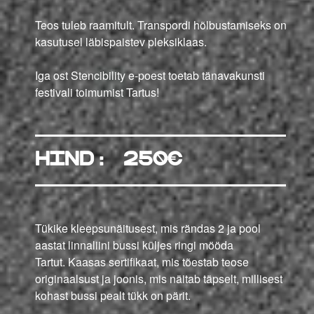
Teos tuleb raamitult. Transpordi hõlbustamiseks on
kasutusel läbispaistev pleksiklaas.
Iga ost Stencibility e-poest toetab tänavakunsti
festivali toimumist Tartus!
hind: 250€
Tükike kleepsunäitusest, mis rändas 2 ja pool
aastat linnaliini bussi küljes ringi mööda
Tartut. Kaasas sertifikaat, mis tõestab teose
originaalsust ja joonis, mis näitab täpselt, millisest
kohast bussi pealt tükk on pärit.