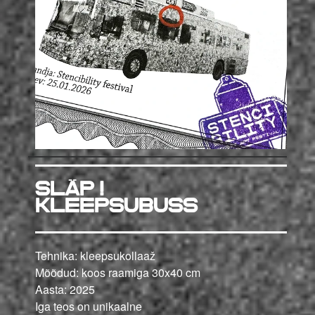
SLÄP!
KLEEPSUBUSS
Tehnika: kleepsukollaaž
Mõõdud: koos raamiga 3
0x40 cm
Aasta: 2025
Iga teos on unikaalne