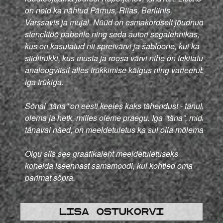
on neid ka nähtud Pärnus, Riias, Berliinis,
Varssavis ja mujal. Nüüd on esmakordselt jõudnud
stenclitöö paberile ning seda autori segatehnikas,
kus on kasutatud nii spreivärvi ja šabloone, kui ka
siiditrükki, kus musta ja roosa värvi nihe on tekitatud
analoogviisil alles trükkimise käigus ning varieerub
iga trükiga.
Sõnal “täna” on eesti keeles kaks tähendust - tänulik
olema ja hetk, milles oleme praegu. Iga “täna”, mida
tänaval näed, on meeldetuletus ka sul olla mõlemat.
Olgu siis see graafikaleht meeldetuletuseks
kohelda iseennast samamoodi, kui kohtled oma
parimat sõpra.
Lisa ostukorvi