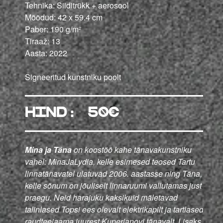
Tehnika: Siiditrükk + aerosool
Mõõdud: 42 x 59.4 cm
Paber: 190 g/m²
Tiraaž: 13
Aasta: 2022
Signeeritud kunstniku poolt
hind: 50€
Mina ja Täna
on koostöö kahe tänavakunstniku
vahel: MinaJaLydia, kelle esimesed teosed Tartu
linnatänavatel ulatuvad 2006. aastasse ning Täna,
kelle sõnum on jõuliselt linnaruumi vallutamas just
praegu. Neid harajuku kaksikuid mäletavad
talinlased Topsi ees olevalt elektrikapilt ja tartlased
raudteejaama juurest Kuperjanovi tänavalt. Lisaks