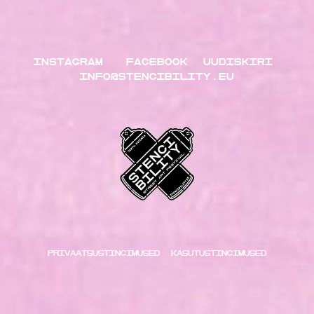
INSTAGRAM
FACEBOOK
UUDISKIRI
INFO@STENCIBILITY.EU
Privaatsustingimused
kasutustingimused