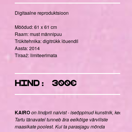
Digitaalne reproduktsioon
Mõõdud: 61 x 61 cm
Raam: must männipuu
Trükitehnika: digitrükk lõuendil
Aasta: 2014
Tiraaž: limiteerimata
hind: 300€
KAIRO
on lindprii naivist - iseõppinud kunstnik, keda
Tartu tänavatel tunneb ära eelkõige värviliste
maasikate poolest. Kui ta parasjagu mõnda