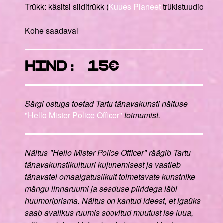
Trükk: käsitsi siiditrükk (
Kuues Planeet
trükistuudio)
Kohe saadaval
hind: 15€
Särgi ostuga toetad
Tartu tänavakunsti näituse
"Hello Mister Police Officer"
toimumist.
Näitus "Hello Mister Police Officer" räägib Tartu
tänavakunstikultuuri kujunemisest ja vaatleb
tänavatel omaalgatuslikult toimetavate kunstnike
mängu linnaruumi ja seaduse piiridega läbi
huumoriprisma.
Näitus on kantud ideest, et igaüks
saab avalikus ruumis soovitud muutust ise luua,