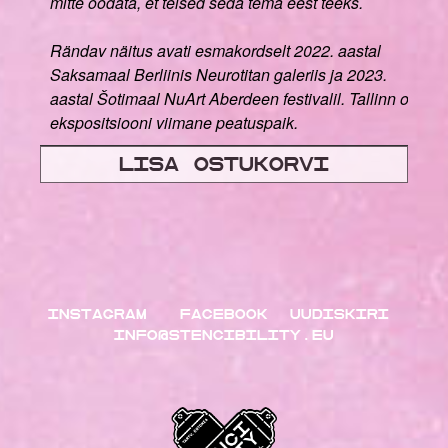
mitte oodata, et teised seda tema eest teeks.
Rändav näitus avati esmakordselt 2022. aastal
Saksamaal Berliinis Neurotitan galeriis ja 2023.
aastal Šotimaal NuArt Aberdeen festivalil. Tallinn on
ekspositsiooni viimane peatuspaik.
Lisa ostukorvi
INSTAGRAM
FACEBOOK
UUDISKIRI
INFO@STENCIBILITY.EU