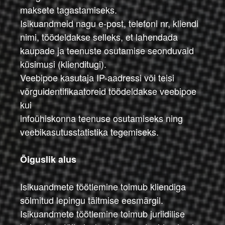
maksete tagastamiseks.
Isikuandmeid nagu e-post, telefoni nr, kliendi
nimi, töödeldakse selleks, et lahendada
kaupade ja teenuste osutamise seonduvaid
küsimusi (klienditugi).
Veebipoe kasutaja IP-aadressi või teisi
võrguidentifikaatoreid töödeldakse veebipoe
kui
infoühiskonna teenuse osutamiseks ning
veebikasutusstatistika tegemiseks.
Õiguslik alus
Isikuandmete töötlemine toimub kliendiga
sõlmitud lepingu täitmise eesmärgil.
Isikuandmete töötlemine toimub juriidilise