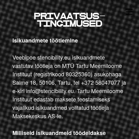
Privaatsus-
tingimused
Isikuandmete töötlemine
Veebipoe stencibility.eu isikuandmete
vastutav töötleja on MTÜ Tartu Meemiloome
Instituut (registrikood 80325360) asukohaga
Salme 18, 50106, Tartu, tel +372 58047077 ja
e-kiri info@stencibility.eu. Tartu Meemiloome
Instituut edastab maksete teostamiseks
vajalikud isikuandmed volitatud töötleja
Maksekeskus AS-le.
Milliseid isikuandmeid töödeldakse