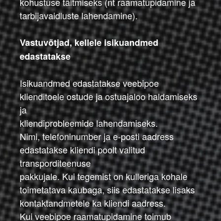
kohustuse täitmiseks (nt raamatupidamine ja
tarbijavaidluste lahendamine).
Vastuvõtjad, kellele isikuandmed
edastatakse
Isikuandmed edastatakse veebipoe
klienditoele ostude ja ostuajaloo haldamiseks
ja
kliendiprobleemide lahendamiseks.
Nimi, telefoninumber ja e-posti aadress
edastatakse kliendi poolt valitud
transporditeenuse
pakkujale. Kui tegemist on kulleriga kohale
toimetatava kaubaga, siis edastatakse lisaks
kontaktandmetele ka kliendi aadress.
Kui veebipoe raamatupidamine toimub