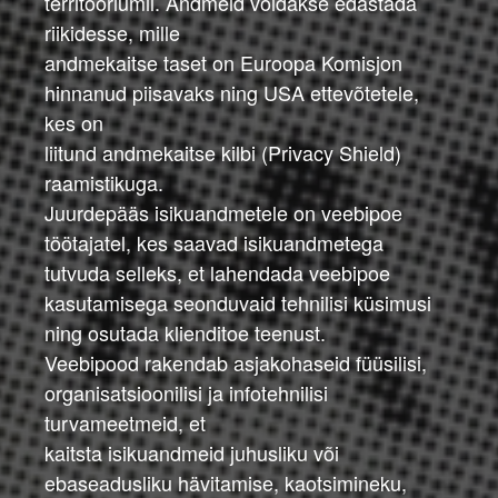
territooriumil. Andmeid võidakse edastada
riikidesse, mille
andmekaitse taset on Euroopa Komisjon
hinnanud piisavaks ning USA ettevõtetele,
kes on
liitund andmekaitse kilbi (Privacy Shield)
raamistikuga.
Juurdepääs isikuandmetele on veebipoe
töötajatel, kes saavad isikuandmetega
tutvuda selleks, et lahendada veebipoe
kasutamisega seonduvaid tehnilisi küsimusi
ning osutada klienditoe teenust.
Veebipood rakendab asjakohaseid füüsilisi,
organisatsioonilisi ja infotehnilisi
turvameetmeid, et
kaitsta isikuandmeid juhusliku või
ebaseadusliku hävitamise, kaotsimineku,