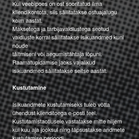
Kui veebipoes on ost sooritatud ilma
kliendikontota, siis säilitatakse ostuajalugu
kolm aastat.
Maksetega ja tarbijavaidlustega seotud
vaidluste korral säilitatakse isikuandmed kuni
nõude
täitmiseni või aegumistähtaja lõpuni.
Raamatupidamise jaoks vajalikud
isikuandmed säilitatakse seitse aastat.
Kustutamine
Isikuandmete kustutamiseks tuleb võtta
ühendust klienditoega e-posti teel.
Kustutamistaotlusele vastatakse mitte hiljem
kui kuu aja jooksul ning täpsustakse andmete
kustutamise perioodi.