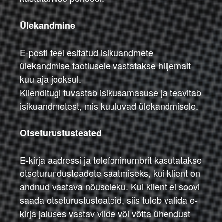
Ülekandmine
E-posti teel esitatud isikuandmete
ülekandmise taotlusele vastatakse hiljemalt
kuu aja jooksul.
Klienditugi tuvastab isikusamasuse ja teavitab
isikuandmetest, mis kuuluvad ülekandmisele.
Otseturustusteated
E-kirja aadressi ja telefoninumbrit kasutatakse
otseturundusteadete saatmiseks, kui klient on
andnud vastava nõusoleku. Kui klient ei soovi
saada otseturustusteateid, siis tuleb valida e-
kirja jaluses vastav viide või võtta ühendust