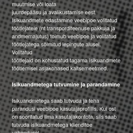
muutmise või loata
juurdepääsu ja avalikustamise eest.
Isikuandmete edastamine veebipoe volitatud
töötlejatele (nt transporditeenuse pakkuja ja
andmemajutus) toimub veebipoe ja volitatud
töötlejatega sõlmitud lepingute alusel.
Volitatud
töötlejaid on kohustatud tagama isikuandmete
töötlemisel asjakohased kaitsemeetmed.
Isikuandmetega tutvumine ja parandamine
Isikuandmetega saab tutvuda ja teha
parandusi veebipoe kasutajaprofiilis. Kui ost
on sooritatud ilma kasutajakontota, siis saab
tutvuda isikuandmetega klienditoe
vahendusel.