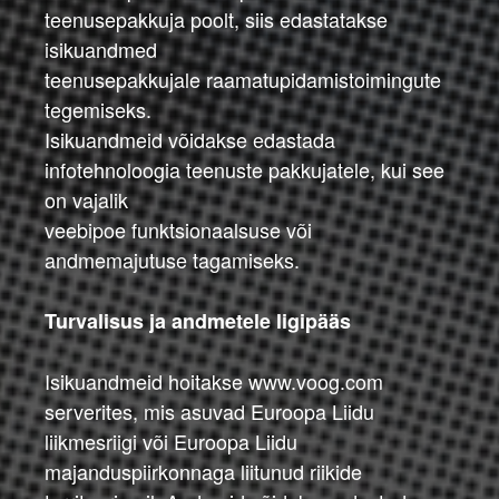
teenusepakkuja poolt, siis edastatakse
isikuandmed
teenusepakkujale raamatupidamistoimingute
tegemiseks.
Isikuandmeid võidakse edastada
infotehnoloogia teenuste pakkujatele, kui see
on vajalik
veebipoe funktsionaalsuse või
andmemajutuse tagamiseks.
Turvalisus ja andmetele ligipääs
Isikuandmeid hoitakse www.voog.com
serverites, mis asuvad Euroopa Liidu
liikmesriigi või Euroopa Liidu
majanduspiirkonnaga liitunud riikide