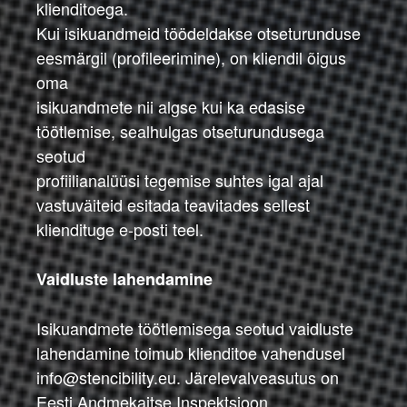
klienditoega.
Kui isikuandmeid töödeldakse otseturunduse
eesmärgil (profileerimine), on kliendil õigus
oma
isikuandmete nii algse kui ka edasise
töötlemise, sealhulgas otseturundusega
seotud
profiilianalüüsi tegemise suhtes igal ajal
vastuväiteid esitada teavitades sellest
kliendituge e-posti teel.
Vaidluste lahendamine
Isikuandmete töötlemisega seotud vaidluste
lahendamine toimub klienditoe vahendusel
info@stencibility.eu. Järelevalveasutus on
Eesti Andmekaitse Inspektsioon