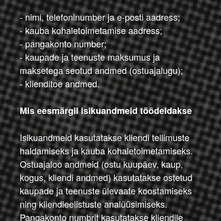
- nimi, telefoninumber ja e-posti aadress;
- kauba kohaletoimetamise aadress;
- pangakonto number;
- kaupade ja teenuste maksumus ja
maksetega seotud andmed (ostuajalugu);
- klienditoe andmed.
Mis eesmärgil isikuandmeid töödeldakse
Isikuandmeid kasutatakse kliendi tellimuste
haldamiseks ja kauba kohaletoimetamiseks.
Ostuajaloo andmeid (ostu kuupäev, kaup,
kogus, kliendi andmed) kasutatakse ostetud
kaupade ja teenuste ülevaate koostamiseks
ning kliendieelistuste analüüsimiseks.
Pangakonto numbrit kasutatakse kliendile