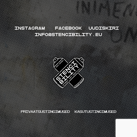
INSTAGRAM
FACEBOOK
UUDISKIRI
INFO@STENCIBILITY.EU
Privaatsustingimused
kasutustingimused