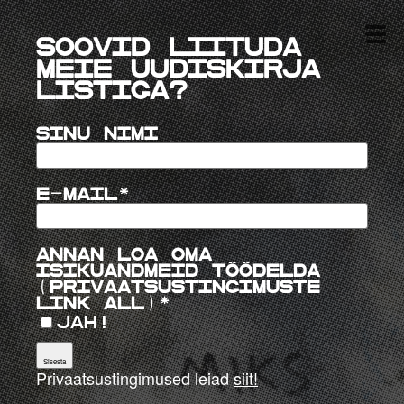
Soovid Liituda
MEIE uudiskirja
listiga?
Sinu nimi
E-mail
Annan loa oma
isikuandmeid töödelda
(privaatsustingimuste
link all)
Jah!
Privaatsustingimused
leiad
siit!