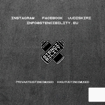
INSTAGRAM
FACEBOOK
UUDISKIRI
INFO@STENCIBILITY.EU
Privaatsustingimused
kasutustingimused