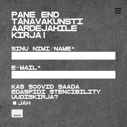
Pane end
tänavakunsti
aardejahile
kirja!
Sinu nimi/name
E-mail
Kas soovid saada
edaspidi Stencibility
uudiskirja?
Jah