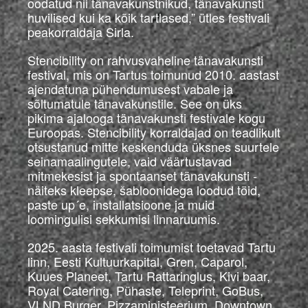
oodatud nii tänavakunstnikud, tänavakunsti
huvilised kui ka kõik tartlased,” ütles festivali
peakorraldaja Sirla.
Stencibility on rahvusvaheline tänavakunsti
festival, mis on Tartus toimunud 2010. aastast
ajendatuna pühendumusest vabale ja
sõltumatule tänavakunstile. See on üks
pikima ajalooga tänavakunsti festivale kogu
Euroopas. Stencibility korraldajad on teadlikult
otsustanud mitte keskenduda üksnes suurtele
seinamaalingutele, vaid väärtustavad
mitmekesist ja spontaanset tänavakunsti -
näiteks kleepse, šabloonidega loodud töid,
paste up´e, installatsioone ja muid
loomingulisi sekkumisi linnaruumis.
2025. aasta festivali toimumist toetavad Tartu
linn, Eesti Kultuurkapital, Gren, Caparol,
Kuues Planeet, Tartu Rattaringlus, Kivi baar,
Royal Catering, Pühaste, Teleprint, GoBus,
VLND Burger, Pizzaministeerium, Downtown