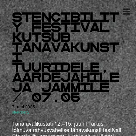
Stencibilit
y festival
kutsub
tänavakunst
i
tuuridele,
aardejahile
ja jämmile
/ 07.05
7. mai 2025
stencibility
Täna avalikustati 12.–15. juunil Tartus
toimuva rahvusvahelise tänavakunsti festivali