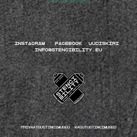
on Turusilla jämm
INSTAGRAM
FACEBOOK
UUDISKIRI
INFO@STENCIBILITY.EU
Privaatsustingimused
kasutustingimused