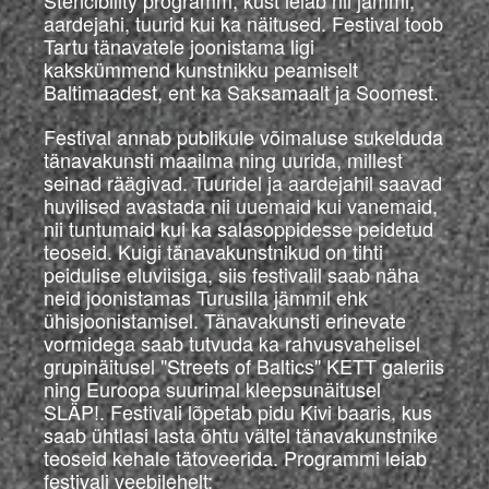
Stencibility programm, kust leiab nii jämmi,
aardejahi, tuurid kui ka näitused. Festival toob
Tartu tänavatele joonistama ligi
kakskümmend kunstnikku peamiselt
Baltimaadest, ent ka Saksamaalt ja Soomest.
Festival annab publikule võimaluse sukelduda
tänavakunsti maailma ning uurida, millest
seinad räägivad. Tuuridel ja aardejahil saavad
huvilised avastada nii uuemaid kui vanemaid,
nii tuntumaid kui ka salasoppidesse peidetud
teoseid. Kuigi tänavakunstnikud on tihti
peidulise eluviisiga, siis festivalil saab näha
neid joonistamas Turusilla jämmil ehk
ühisjoonistamisel. Tänavakunsti erinevate
vormidega saab tutvuda ka rahvusvahelisel
grupinäitusel "Streets of Baltics" KETT galeriis
ning Euroopa suurimal kleepsunäitusel
SLÄP!. Festivali lõpetab pidu Kivi baaris, kus
saab ühtlasi lasta õhtu vältel tänavakunstnike
teoseid kehale tätoveerida. Programmi leiab
festivali veebilehelt: