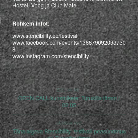
Hostel, Voog ja Club Mate.
Rohkem infot:
www.stencibility.ee/festival
www.facebook.com/events/136879092093730
8
www.instagram.com/stencibility
EELMINE
OPEN CALL kunstnikele: Turusilla jämm /
02.05
JÄRGMINE
Täna algava Stencibility festivali peasündmus