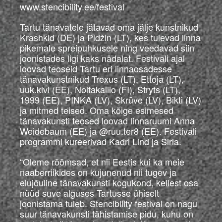
www.stencibility.ee/festival
Tartu tänavatele jätavad oma jälje kunstnikud
Krashkid (DE) ja Pidžin (LT), kes tulevad linna
pikemale spreipuhkusele ning veedavad siin
joonistades ligi kaks nädalat. Festivali ajal
loovad teoseid Tartu eri linnaosadesse
tänavakunstnikud Trexus (LT), Ettoja (LT),
uuk.kivi (EE), Noitakallio (FI), Stryts (LT),
1999 (EE), PINKA (LV), Skrūve (LV), Bikti (LV)
ja mitmed teised. Oma kõige esimesed
tänavakunsti teosed loovad linnaruumi Anna
Weidebaum (EE) ja @ruu.ter8 (EE). Festivali
programmi kureerivad Kadri Lind ja Sirla.
“Oleme rõõmsad, et nii Eestis kui ka meie
naaberriikides on kujunenud nii tugev ja
elujõuline tänavakunsti kogukond, kellest osa
nüüd suve alguses Tartusse ühiselt
joonistama tuleb. Stencibility festival on nagu
suur tänavakunsti tähistamise pidu, kuhu on